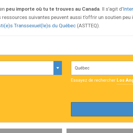
ien
peu importe où tu te trouves au Canada
. Il s’agit d’
Inte
es ressources suivantes peuvent aussi t’offrir un soutien peu 
ti(e)s Transsexuel(le)s du Québec
(ASTTEQ).
Essayez de rechercher
Los An