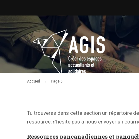
Accueil
Page 6
Tu trouveras dans cette section un répertoire 
ressource, n’hésite pas à nous envoyer un courri
Ressources pancanadiennes et panquéb