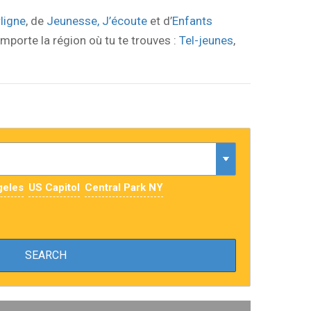
rligne
, de
Jeunesse, J’écoute
et d’
Enfants
importe la région où tu te trouves :
Tel-jeunes
,
geles
US Capitol
Central Park NY