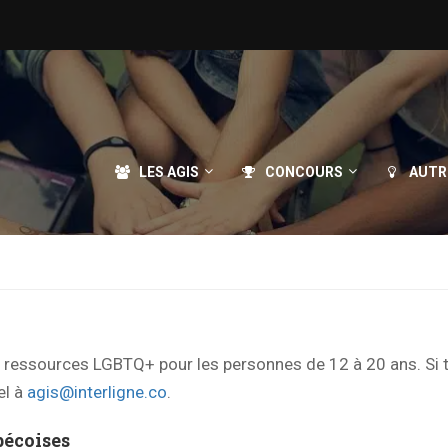
LES AGIS
CONCOURS
AUTR
de ressources LGBTQ+ pour les personnes de 12 à 20 ans. Si 
el à
agis@interligne.co
.
écoises