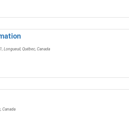
rmation
01,
Longueuil, Québec, Canada
c, Canada