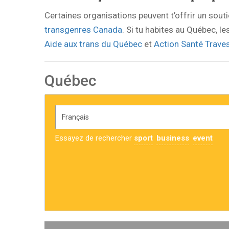
Certaines organisations peuvent t’offrir un sout
transgenres Canada
. Si tu habites au Québec, l
Aide aux trans du Québec
et
Action Santé Traves
Québec
Essayez de rechercher
sport
business
event