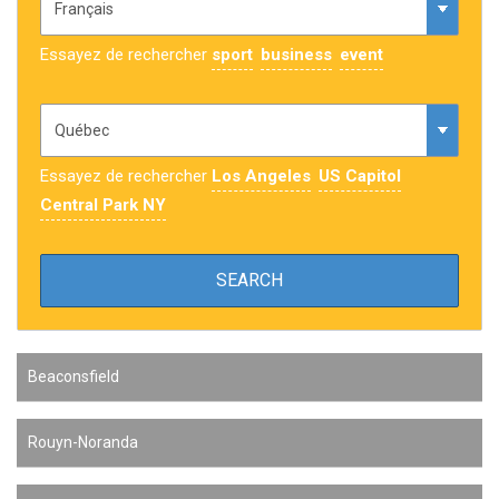
Essayez de rechercher
sport
business
event
Essayez de rechercher
Los Angeles
US Capitol
Central Park NY
Beaconsfield
Rouyn-Noranda