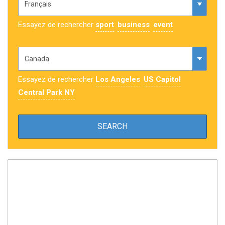
Essayez de rechercher
sport
business
event
Essayez de rechercher
Los Angeles
US Capitol
Central Park NY