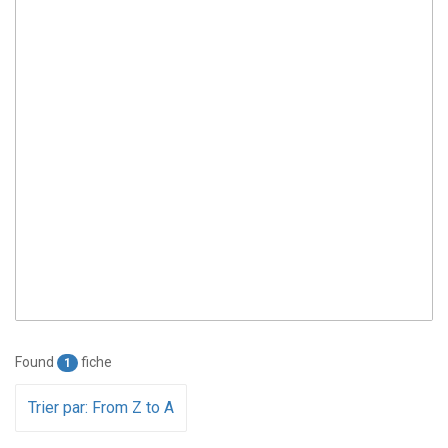
Found
fiche
1
Trier par: From Z to A