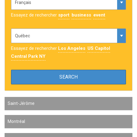
Essayez de rechercher
sport
business
event
Essayez de rechercher
Los Angeles
US Capitol
Central Park NY
Saint-Jérôme
Montréal