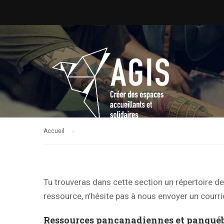
Accueil
Tu trouveras dans cette section un répertoire 
ressource, n’hésite pas à nous envoyer un courri
Ressources pancanadiennes et panquéb