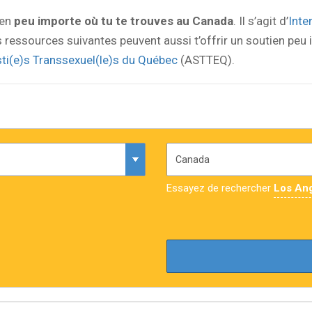
ien
peu importe où tu te trouves au Canada
. Il s’agit d’
Inte
es ressources suivantes peuvent aussi t’offrir un soutien peu 
ti(e)s Transsexuel(le)s du Québec
(ASTTEQ).
Essayez de rechercher
Los An