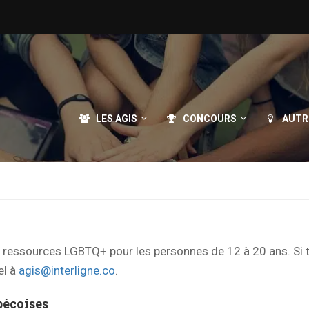
LES AGIS
CONCOURS
AUTR
de ressources LGBTQ+ pour les personnes de 12 à 20 ans. Si 
el à
agis@interligne.co
.
écoises