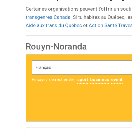
Certaines organisations peuvent t’offrir un sout
transgenres Canada
. Si tu habites au Québec, l
Aide aux trans du Québec
et
Action Santé Traves
Rouyn-Noranda
Essayez de rechercher
sport
business
event