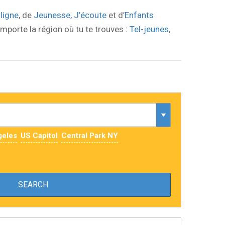
rligne
, de
Jeunesse, J’écoute
et d’
Enfants
importe la région où tu te trouves :
Tel-jeunes
,
geles
US Capitol
Central Park NY