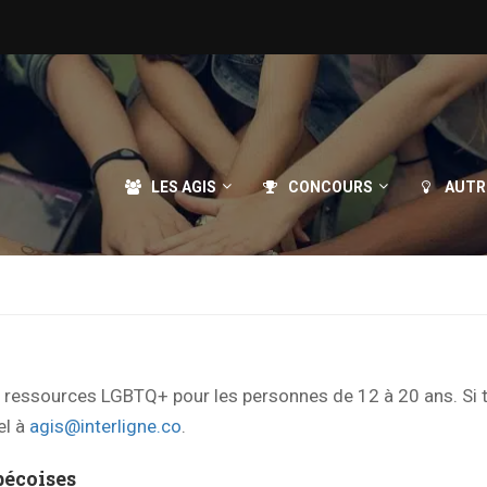
LES AGIS
CONCOURS
AUTR
de ressources LGBTQ+ pour les personnes de 12 à 20 ans. Si 
el à
agis@interligne.co
.
écoises