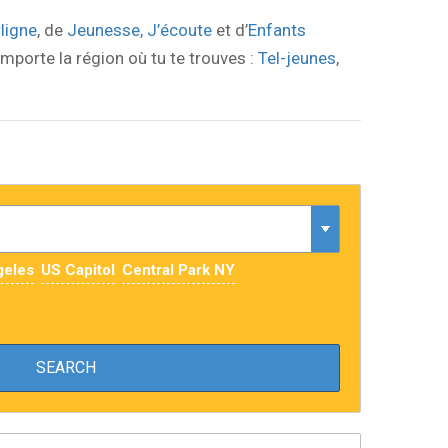
rligne
, de
Jeunesse, J’écoute
et d’
Enfants
importe la région où tu te trouves :
Tel-jeunes
,
geles
US Capitol
Central Park NY