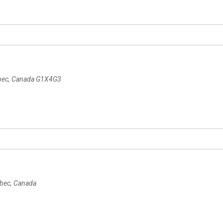
ébec, Canada
G1X4G3
ébec, Canada