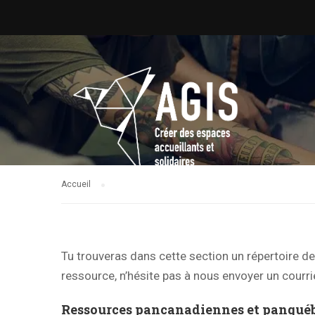
Accueil
Tu trouveras dans cette section un répertoire 
ressource, n’hésite pas à nous envoyer un courri
Ressources pancanadiennes et panquéb