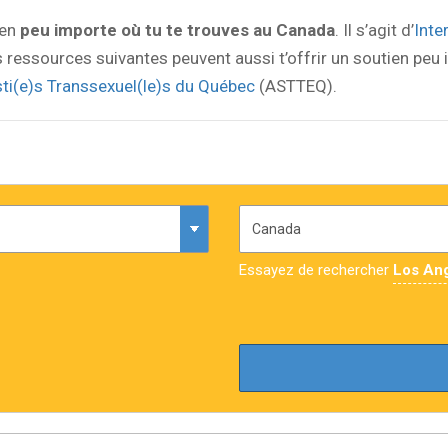
ien
peu importe où tu te trouves au Canada
. Il s’agit d’
Inte
es ressources suivantes peuvent aussi t’offrir un soutien peu 
ti(e)s Transsexuel(le)s du Québec
(ASTTEQ).
Essayez de rechercher
Los An