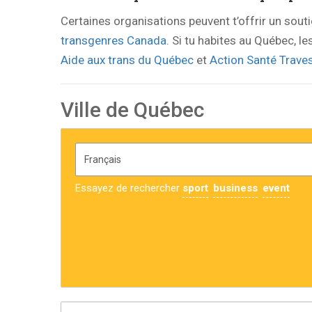
Certaines organisations peuvent t’offrir un sout
transgenres Canada
. Si tu habites au Québec, l
Aide aux trans du Québec
et
Action Santé Traves
Ville de Québec
Essayez de rechercher
sport
business
event