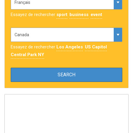
Essayez de rechercher
sport
business
event
Essayez de rechercher
Los Angeles
US Capitol
Central Park NY