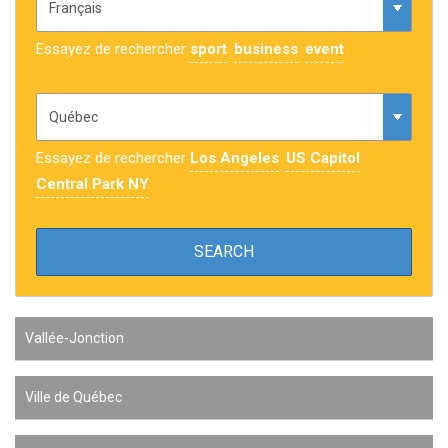
Essayez de rechercher
sport
business
event
Essayez de rechercher
Los Angeles
US Capitol
Central Park NY
Vallée-Jonction
Ville de Québec