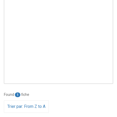
Found
fiche
1
Trier par: From Z to A