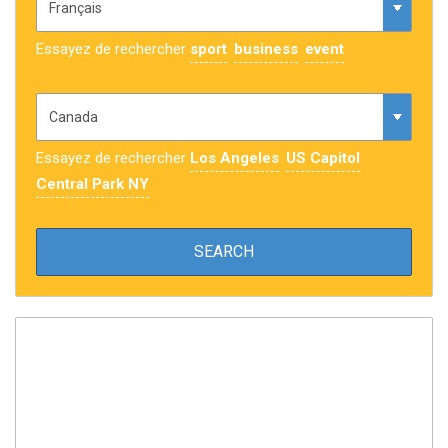
Essayez de rechercher
sport
business
event
Essayez de rechercher
Los Angeles
US Capitol
Central Park NY