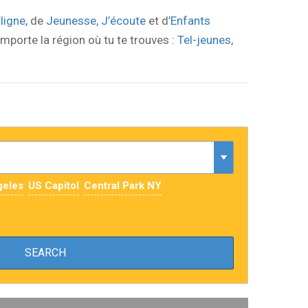
rligne
, de
Jeunesse, J’écoute
et d’
Enfants
importe la région où tu te trouves :
Tel-jeunes
,
geles
US Capitol
Central Park NY