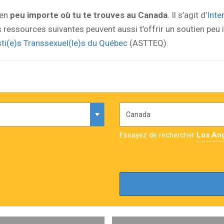
ien
peu importe où tu te trouves au Canada
. Il s’agit d’
Inte
es ressources suivantes peuvent aussi t’offrir un soutien peu 
ti(e)s Transsexuel(le)s du Québec
(ASTTEQ).
Essayez de rechercher
Los An