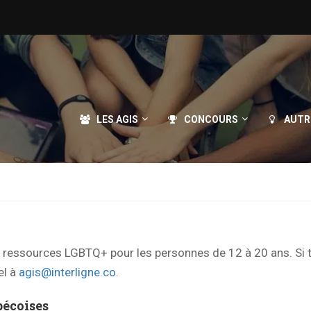
LES AGIS
CONCOURS
AUTR
de ressources LGBTQ+ pour les personnes de 12 à 20 ans. Si 
el à
agis@interligne.co
.
écoises