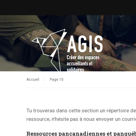
Accueil
Page 10
Tu trouveras dans cette section un répertoire 
ressource, n’hésite pas à nous envoyer un courri
Ressources pancanadiennes et panquéb