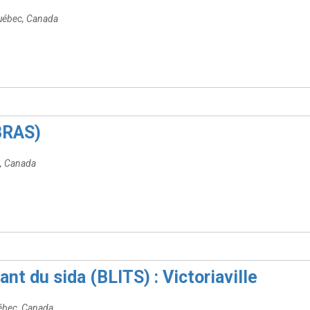
Québec, Canada
(BRAS)
c, Canada
ant du sida (BLITS) : Victoriaville
uébec, Canada