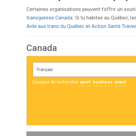
Certaines organisations peuvent t’offrir un sout
transgenres Canada
. Si tu habites au Québec, l
Aide aux trans du Québec
et
Action Santé Traves
Canada
Essayez de rechercher
sport
business
event