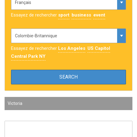
Essayez de rechercher
sport
business
event
Essayez de rechercher
Los Angeles
US Capitol
Central Park NY
Victoria