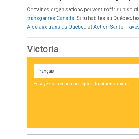
Certaines organisations peuvent t’offrir un sout
transgenres Canada
. Si tu habites au Québec, l
Aide aux trans du Québec
et
Action Santé Traves
Victoria
Essayez de rechercher
sport
business
event