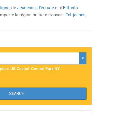
rligne
, de
Jeunesse, J’écoute
et d’
Enfants
importe la région où tu te trouves :
Tel-jeunes
,
geles
US Capitol
Central Park NY