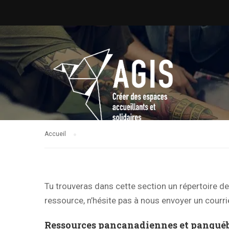
Accueil
Tu trouveras dans cette section un répertoire 
ressource, n’hésite pas à nous envoyer un courri
Ressources pancanadiennes et panquéb