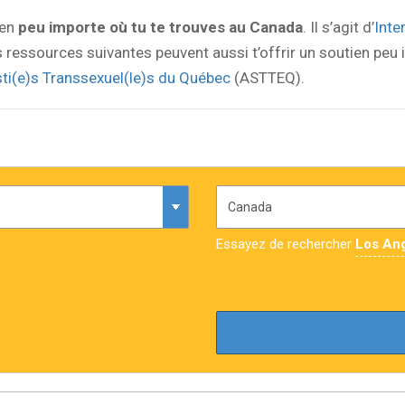
ien
peu importe où tu te trouves au Canada
. Il s’agit d’
Inte
es ressources suivantes peuvent aussi t’offrir un soutien peu 
ti(e)s Transsexuel(le)s du Québec
(ASTTEQ).
Essayez de rechercher
Los An