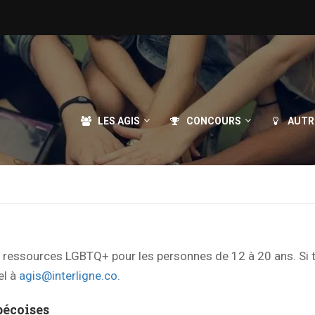
LES AGIS
CONCOURS
AUTR
de ressources LGBTQ+ pour les personnes de 12 à 20 ans. Si 
el à
agis@interligne.co
.
écoises