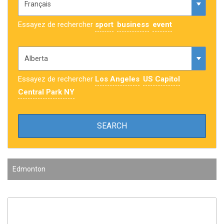
Essayez de rechercher
sport
business
event
Essayez de rechercher
Los Angeles
US Capitol
Central Park NY
Edmonton