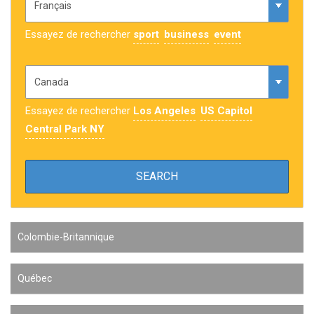
Essayez de rechercher
sport
business
event
Essayez de rechercher
Los Angeles
US Capitol
Central Park NY
Colombie-Britannique
Québec