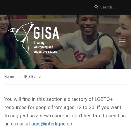
Home
IRIS Estrie
You will find in this section a directory of LGBTQ+
resources for people from ages 12 to 20. If you want
to suggest us a new resource, don’t hesitate to send us
an e-mail at
agis@interligne.co
.