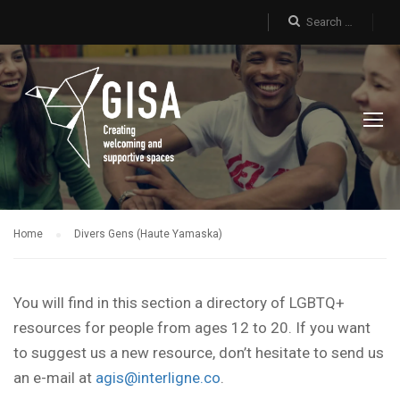
Home
Divers Gens (Haute Yamaska)
You will find in this section a directory of LGBTQ+
resources for people from ages 12 to 20. If you want
to suggest us a new resource, don’t hesitate to send us
an e-mail at
agis@interligne.co
.