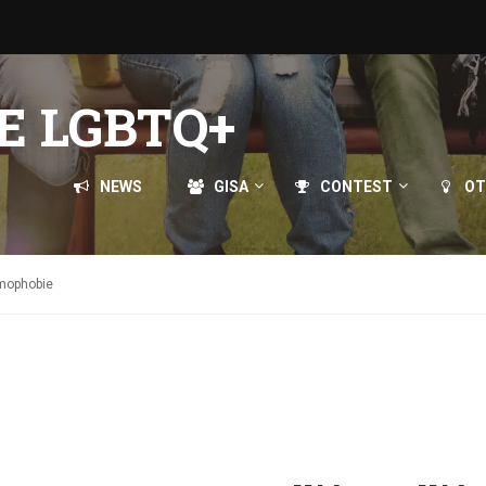
E LGBTQ+
NEWS
GISA
CONTEST
OT
omophobie