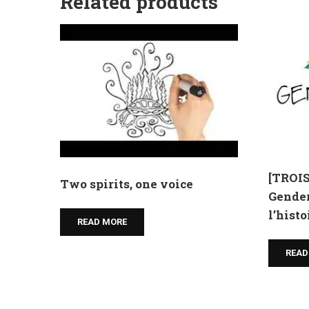
Related products
[TROI
Two spirits, one voice
Gender
l’hist
READ MORE
READ