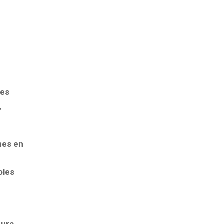
mes
,
nes en
oles