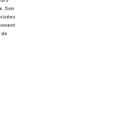
eurs
x. Son
orisées
rennent
 de