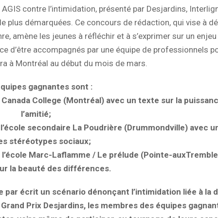
AGIS contre l’intimidation, présenté par Desjardins, Interlig
t le plus démarquées. Ce concours de rédaction, qui vise à d
enre, amène les jeunes à réfléchir et à s’exprimer sur un enjeu
ce d’être accompagnés par une équipe de professionnels po
era à Montréal au début du mois de mars.
quipes gagnantes sont :
er Canada College (Montréal) avec un texte sur la puissan
l’amitié;
e l’école secondaire La Poudrière (Drummondville) avec u
les stéréotypes sociaux;
de l’école Marc-Laflamme / Le prélude (Pointe-auxTremble
ur la beauté des différences.
ar écrit un scénario dénonçant l’intimidation liée à la d
au Grand Prix Desjardins, les membres des équipes gagnan