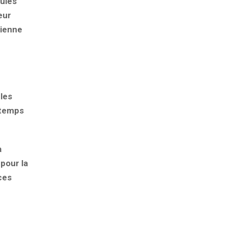
sules
eur
dienne
ules
ntemps
a
pour la
ces