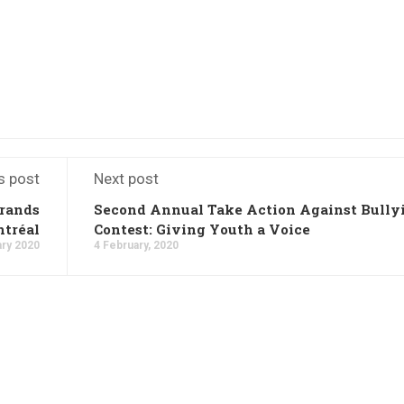
s post
Next post
rands
Second Annual Take Action Against Bully
ntréal
Contest: Giving Youth a Voice
ary 2020
4 February, 2020