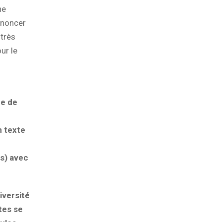
ne
énoncer
 très
ur le
ce de
n texte
s) avec
iversité
tes se