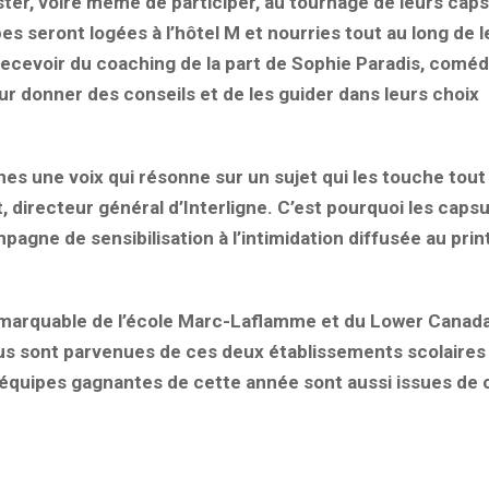
ister, voire même de participer, au tournage de leurs cap
pes seront logées à l’hôtel M et nourries tout au long de l
 recevoir du coaching de la part de Sophie Paradis, comé
leur donner des conseils et de les guider dans leurs choix
es une voix qui résonne sur un sujet qui les touche tout
, directeur général d’Interligne. C’est pourquoi les caps
mpagne de sensibilisation à l’intimidation diffusée au pri
remarquable de l’école Marc-Laflamme et du Lower Canad
s sont parvenues de ces deux établissements scolaires 
équipes gagnantes de cette année sont aussi issues de 