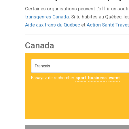
Certaines organisations peuvent t’offrir un sout
transgenres Canada
. Si tu habites au Québec, l
Aide aux trans du Québec
et
Action Santé Traves
Canada
Essayez de rechercher
sport
business
event