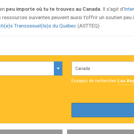
ien
peu importe où tu te trouves au Canada
. Il s’agit d’
Inte
es ressources suivantes peuvent aussi t’offrir un soutien peu 
ti(e)s Transsexuel(le)s du Québec
(ASTTEQ).
Essayez de rechercher
Los An