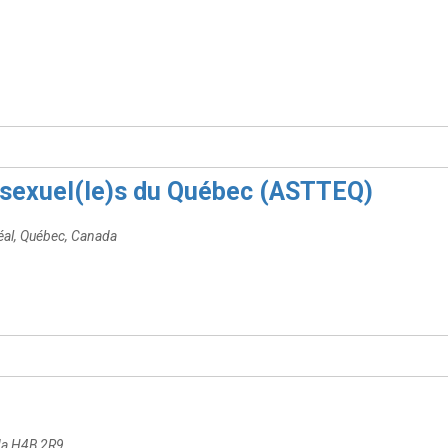
ssexuel(le)s du Québec (ASTTEQ)
al, Québec, Canada
da
H4B 2R9