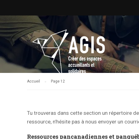
Accueil
Page 12
Tu trouveras dans cette section un répertoire 
ressource, n’hésite pas à nous envoyer un courri
Ressources pancanadiennes et panquéb