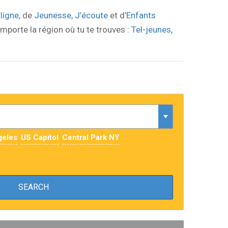
rligne
, de
Jeunesse, J’écoute
et d’
Enfants
importe la région où tu te trouves :
Tel-jeunes
,
geles
US Capitol
Central Park NY