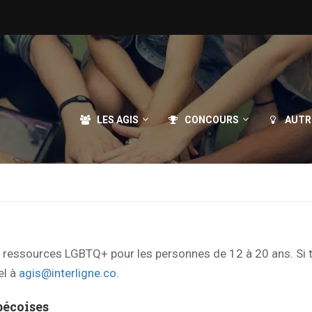
LES AGIS
CONCOURS
AUTR
de ressources LGBTQ+ pour les personnes de 12 à 20 ans. Si 
el à
agis@interligne.co
.
écoises