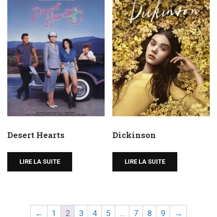
Desert Hearts
Dickinson
LIRE LA SUITE
LIRE LA SUITE
←
1
2
3
4
5
…
7
8
9
→