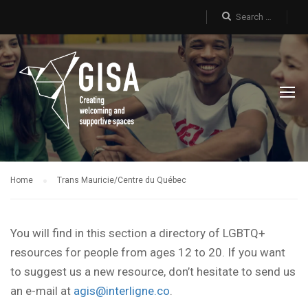
Home
Trans Mauricie/Centre du Québec
You will find in this section a directory of LGBTQ+
resources for people from ages 12 to 20. If you want
to suggest us a new resource, don’t hesitate to send us
an e-mail at
agis@interligne.co
.