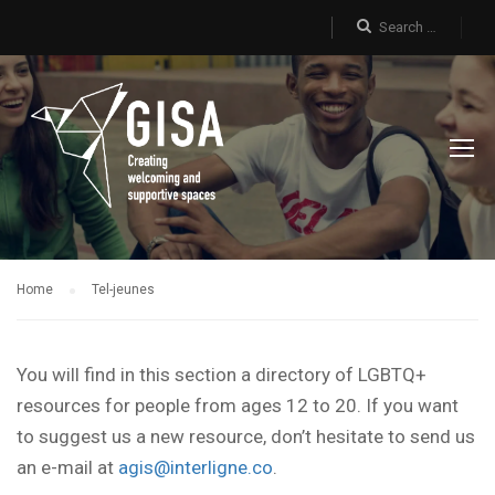
Home
Tel-jeunes
You will find in this section a directory of LGBTQ+
resources for people from ages 12 to 20. If you want
to suggest us a new resource, don’t hesitate to send us
an e-mail at
agis@interligne.co
.