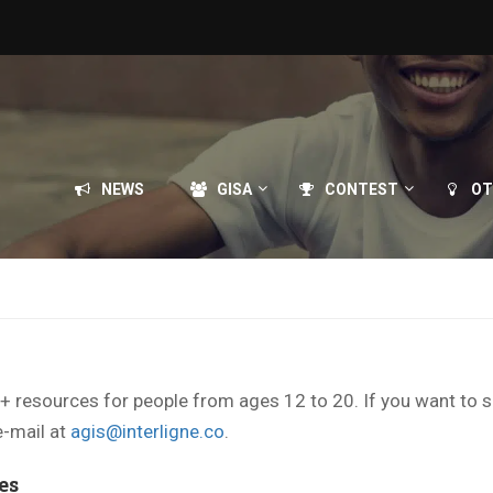
NEWS
GISA
CONTEST
OT
TQ+ resources for people from ages 12 to 20. If you want to 
e-mail at
agis@interligne.co
.
es