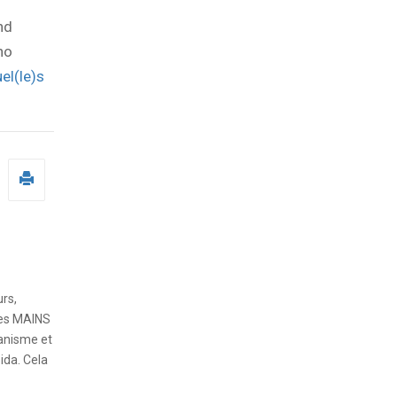
nd
no
el(le)s
rs,
mes MAINS
ganisme et
ida. Cela