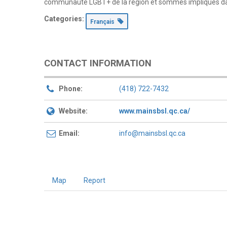
communauté LGBT+ de la région et sommes impliqués dan
Categories:
Français
CONTACT INFORMATION
Phone:
(418) 722-7432
Website:
www.mainsbsl.qc.ca/
Email:
info@mainsbsl.qc.ca
Map
Report