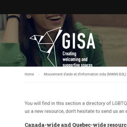
Home
Mouvement d’aide et d’information sida (MAINS BSL)
You will find in this section a directory of LGB
us a new resource, don’t hesitate to send us an 
Canada-wide and Quebec-wide resourc