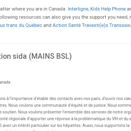
atter where you are in Canada:
Interligne
,
Kids Help Phone
a
e following resources can also give you the support you need, 
aux trans du Québec
and
Action Santé Travesti(e)s Transsexu
tion sida (MAINS BSL)
Canada
à l’importance d’établir des contacts avec nos pairs, d’ouvrir nos cœu
 autres. Nous voulons une communauté d’équité et de justice. Nous som
e soutien. Nous voulons présenter l’ensemble des services de notre or
onté régionale d’apporter une réponse à la problématique du VIH et du s
avec un intérêt particulier sur les hépatites. Aussi, nous supportons la