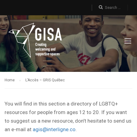
Home
L’Accès – GRIS Québec
You will find in this section a directory of LGBTQ+
resources for people from ages 12 to 20. If you want
to suggest us a new resource, don’t hesitate to send us
an e-mail at
agis@interligne.co
.