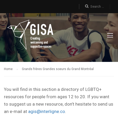
Home
Grands frères Grandes soeurs du Grand Montréal
You will find in this section a directory of LGBTQ+
resources for people from ages 12 to 20. If you want
to suggest us a new resource, don’t hesitate to send us
an e-mail at
agis@interligne.co
.