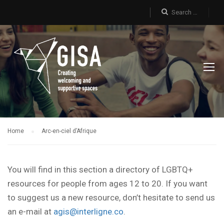
Home
Arc-en-ciel d’Afrique
You will find in this section a directory of LGBTQ+
resources for people from ages 12 to 20. If you want
to suggest us a new resource, don’t hesitate to send us
an e-mail at
agis@interligne.co
.