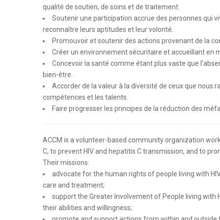
qualité de soutien, de soins et de traitement.
Soutenir une participation accrue des personnes qui vive
reconnaître leurs aptitudes et leur volonté.
Promouvoir et soutenir des actions provenant de la co
Créer un environnement sécuritaire et accueillant en me
Concevoir la santé comme étant plus vaste que l’abse
bien-être.
Accorder de la valeur à la diversité de ceux que nous
compétences et les talents.
Faire progresser les principes de la réduction des méfai
ACCM is a volunteer-based community organization working
C, to prevent HIV and hepatitis C transmission, and to 
Their missions:
advocate for the human rights of people living with HIV
care and treatment;
support the Greater Involvement of People living with H
their abilities and willingness;
promote and support actions from within and outside