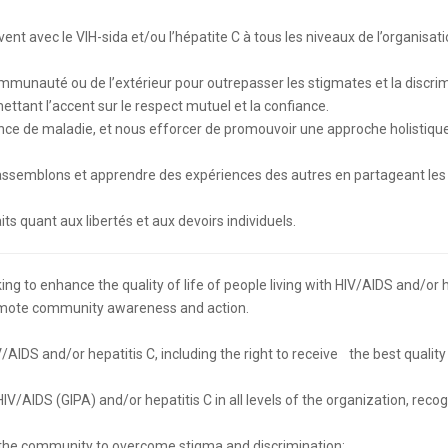
nt avec le VIH-sida et/ou l’hépatite C à tous les niveaux de l’organisati
mmunauté ou de l’extérieur pour outrepasser les stigmates et la discrim
ttant l’accent sur le respect mutuel et la confiance.
nce de maladie, et nous efforcer de promouvoir une approche holistique
 rassemblons et apprendre des expériences des autres en partageant les
ts quant aux libertés et aux devoirs individuels.
 to enhance the quality of life of people living with HIV/AIDS and/or h
promote community awareness and action.
/AIDS and/or hepatitis C, including the right to receive the best quality
IV/AIDS (GIPA) and/or hepatitis C in all levels of the organization, reco
 the community to overcome stigma and discrimination;