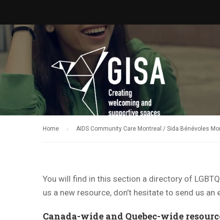
Home
AIDS Community Care Montreal / Sida Bénévoles Mo
You will find in this section a directory of LGB
us a new resource, don’t hesitate to send us an 
Canada-wide and Quebec-wide resourc