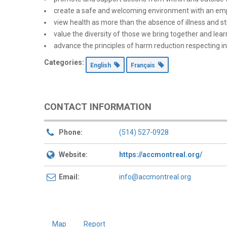
create a safe and welcoming environment with an emp
view health as more than the absence of illness and str
value the diversity of those we bring together and lear
advance the principles of harm reduction respecting in
Categories:
English
Français
CONTACT INFORMATION
Phone:
(514) 527-0928
Website:
https://accmontreal.org/
Email:
info@accmontreal.org
Map
Report