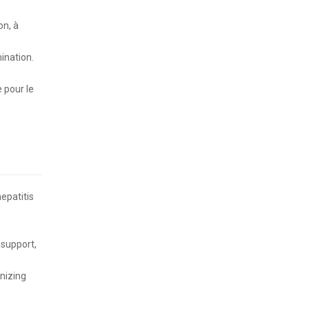
on, à
ination.
 pour le
epatitis
 support,
gnizing