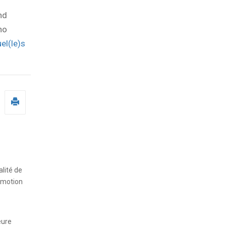
nd
no
el(le)s
alité de
romotion
eure