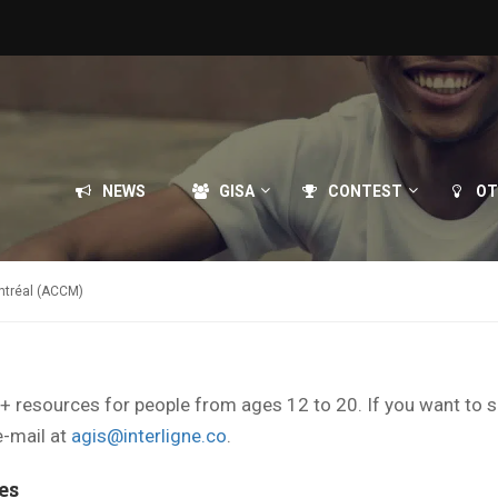
NEWS
GISA
CONTEST
OT
ntréal (ACCM)
TQ+ resources for people from ages 12 to 20. If you want to 
e-mail at
agis@interligne.co
.
es