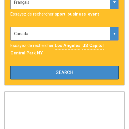
Essayez de rechercher
sport
business
event
Essayez de rechercher
Los Angeles
US Capitol
Central Park NY