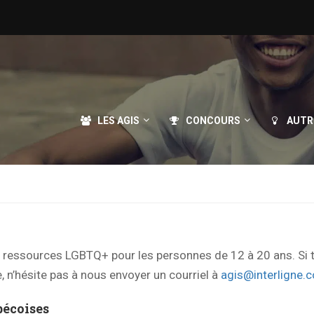
LES AGIS
CONCOURS
AUTR
e ressources LGBTQ+ pour les personnes de 12 à 20 ans. Si 
 n’hésite pas à nous envoyer un courriel à
agis@interligne.c
écoises