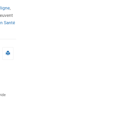
rligne
,
peuvent
on Santé
vide