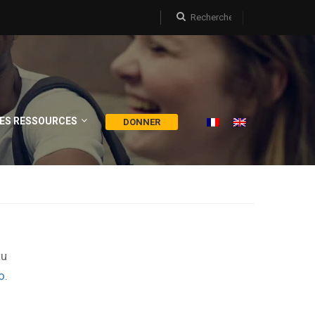
ES RESSOURCES
DONNER
tu
o
.