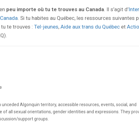
ien
peu importe où tu te trouves au Canada
. Il s’agit d’
Inte
 Canada
. Si tu habites au Québec, les ressources suivantes 
 tu te trouves :
Tel-jeunes
,
Aide aux trans du Québec
et
Acti
Q).
a
unceded Algonquin territory, accessible resources, events, social, and
of all sexual orientations, gender identities and expressions. They pro
discussion/support groups.