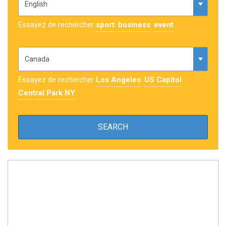
Essayez de rechercher
sport
business
event
Essayez de rechercher
Los Angeles
US Capitol
Central Park NY