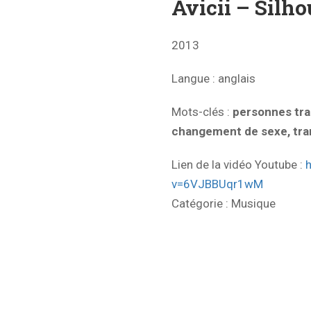
Avicii – Silho
2013
Langue
: anglais
Mots-clés
:
personnes
tr
changement de sexe, tra
Lien de la vidéo Youtube :
v=6VJBBUqr1wM
Catégorie :
Musique