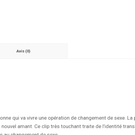
Avis (0)
personne qui va vivre une opération de changement de sexe. L
n nouvel amant. Ce clip très touchant traite de l’identité tr
ées au changement de sexe.