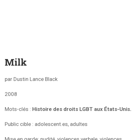
Milk
par Dustin Lance Black
2008
Mots-clés
:
Histoire des droits LGBT aux États-Unis.
Public cible
: adolescent.es, adultes
Mise en garde: nudité, violences verbale, violences