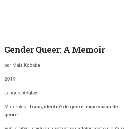
Gender Queer: A Memoir
par Mais Kobabe
2019
Langue: Anglais
Mots-clés
:
trans, identité de genre, expression de
genre
Public cible
: s’adresse autant aux adolescent.e.s qu’aux