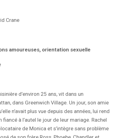
id Crane
ions amoureuses, orientation sexuelle
e
isinière d’environ 25 ans, vit dans un
tan, dans Greenwich Village. Un jour, son amie
’elle n’avait plus vue depuis des années, lui rend
n fiancé à l’autel le jour de leur mariage. Rachel
colocataire de Monica et s’intègre sans problème
osé de son frère Ross, Phoebe, Chandler et